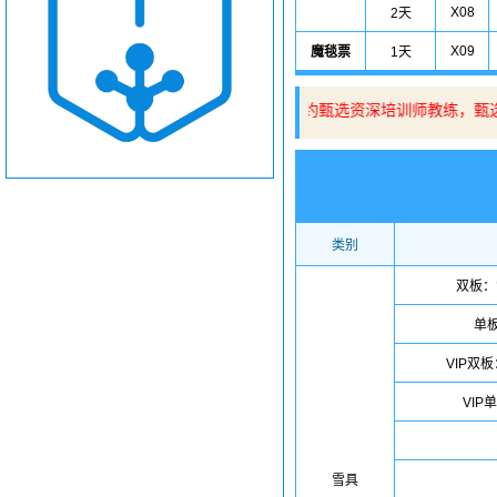
X08
2天
X09
魔毯票
1天
👉购买雪票可享9折优惠预约甄选资深培训师教练，甄
类别
双板：
单
VIP双
VIP
雪具