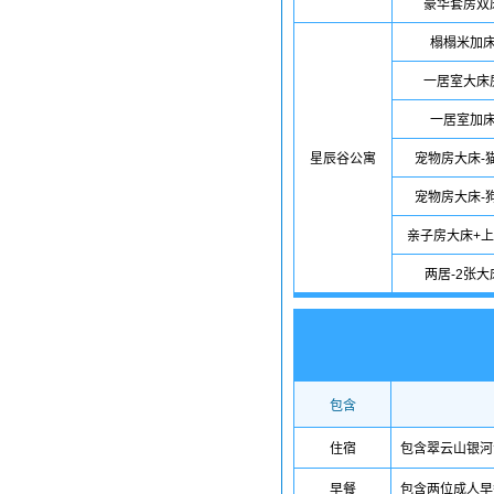
豪华套房双
榻榻米加
一居室大床
一居室加
星辰谷公寓
宠物房大床-
宠物房大床-
亲子房大床+
两居-2张大
包含
住宿
包含翠云山银河
早餐
包含两位成人早