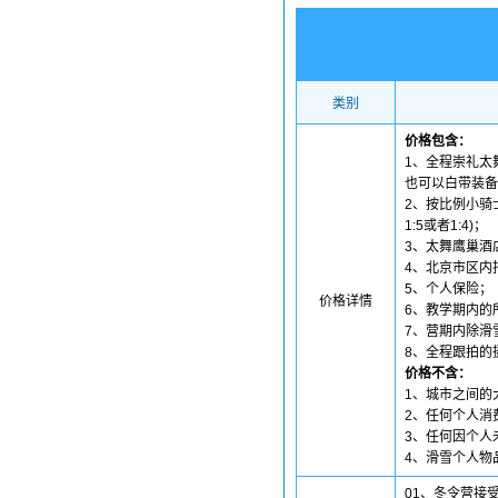
类别
价格包含：
1、全程崇礼太舞
也可以白带装备
2、按比例小骑士
1:5或者1:4)；
3、太舞鹰巢酒
4、北京市区内
5、个人保险；
价格详情
6、教学期内的
7、营期内除滑
8、全程跟拍的
价格不含：
1、城市之间的
2、任何个人消
3、任何因个人
4、滑雪个人物
01、冬令营接