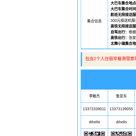
大巴车集合地点
大巴车集合时间
航班无陪接送服
300元接送机服
集合信息
高铁无陪接送服
自驾出行：
根据
高铁出行：
张家
太舞小镇集合地
👉建议预订住宿加滑雪套餐，包含2个人住宿早餐滑雪票
李敏杰
鲁亚东
13373339011
13373139055
dihelle
dihells